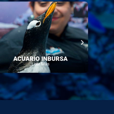
INBURSA
ACUARIO INTERA
Más
Leer Más