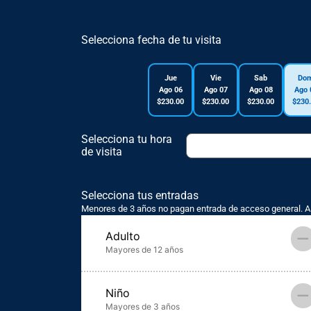
Selecciona fecha de tu visita
Jue
Vie
Sab
Do
Ago 06
Ago 07
Ago 08
Ago 
$230.00
$230.00
$230.00
$230
Selecciona tu hora
de visita
Selecciona tus entradas
Menores de 3 años no pagan entrada de acceso general. A 
–
Adulto
Mayores de 12 años
–
Niño
Mayores de 3 años