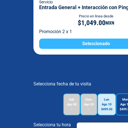
Servicio
Entrada General + Interacción con Pin
Precio en linea desde
$1,049.00
MXN
Promoción 2 x 1
Seleccionado
Selecciona fecha de tu visita
Sab
Dom
Lun
Mar
Ago 08
Ago 09
Ago 10
Ago 
-
-
$499.50
$499.
Selecciona tu hora