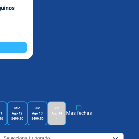
güinos
Mie
Jue
Vie
Mas fechas
11
Ago 12
Ago 13
Ago 14
50
$499.50
$499.50
-