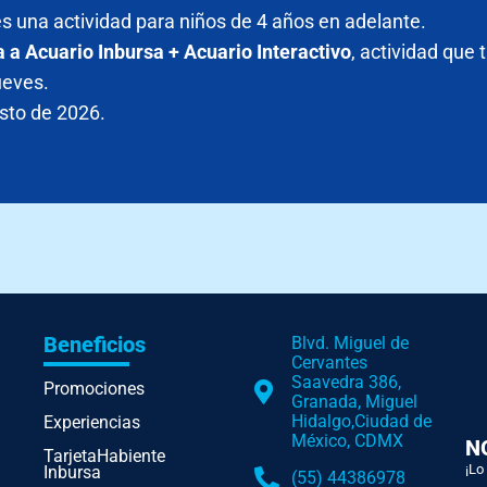
es una actividad para niños de 4 años en adelante.
a a Acuario Inbursa + Acuario Interactivo
, actividad que 
ueves.
sto de 2026.
Beneficios
Blvd. Miguel de
Cervantes
Saavedra 386,
Promociones
Granada, Miguel
Hidalgo,Ciudad de
Experiencias
México, CDMX
N
TarjetaHabiente
¡Lo
Inbursa
(55) 44386978