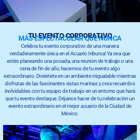
TU EVENTO CORPORATIVO
MÁS ESPECTACULAR QUE NUNCA
Celebra tu evento corporativo de una manera
verdaderamente única en el Acuario Inbursa! Ya sea que
estés planeando una posada, una reunión de trabajo o una
cena de fin de año, hacemos de tu evento algo
extraordinario. Diviértete en un ambiente inigualable mientras
disfrutas de las fascinantes vistas marinas y crea recuerdos
inolvidables con tu equipo de trabajo en un entorno que hará
que tu evento destaque. Déjanos hacer de tu celebración un
evento extraordinario en el mejor acuario de la Ciudad de
México.