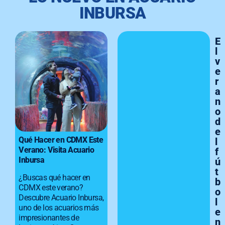
INBURSA
E
l
v
e
r
a
n
o
d
e
Qué Hacer en CDMX Este
l
Verano: Visita Acuario
f
Inbursa
ú
t
¿Buscas qué hacer en
b
CDMX este verano?
o
Descubre Acuario Inbursa,
l
uno de los acuarios más
e
impresionantes de
n