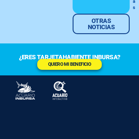
á
s
OTRAS
NOTICIAS
¿ERES TARJETAHABIENTE INBURSA?
QUIERO MI BENEFICIO