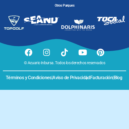
Otros Parques
© Acuario Inbursa. Todos los derechos reservados
Términos y Condiciones
|
Aviso de Privacidad
|
Facturación
|
Blog