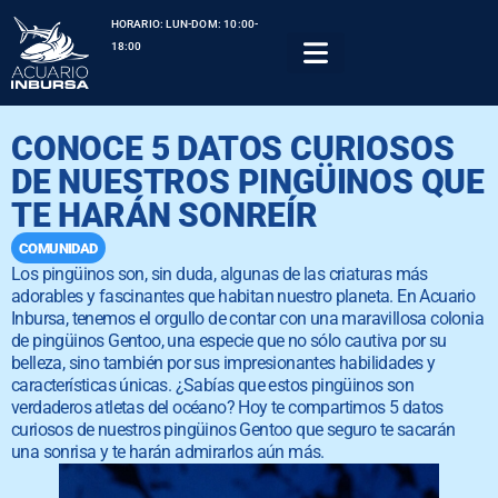
HORARIO: LUN-DOM: 10:00-
18:00
CONOCE 5 DATOS CURIOSOS
DE NUESTROS PINGÜINOS QUE
TE HARÁN SONREÍR
COMUNIDAD
Los pingüinos son, sin duda, algunas de las criaturas más
adorables y fascinantes que habitan nuestro planeta. En Acuario
Inbursa, tenemos el orgullo de contar con una maravillosa colonia
de pingüinos Gentoo, una especie que no sólo cautiva por su
belleza, sino también por sus impresionantes habilidades y
características únicas. ¿Sabías que estos pingüinos son
verdaderos atletas del océano? Hoy te compartimos 5 datos
curiosos de nuestros pingüinos Gentoo que seguro te sacarán
una sonrisa y te harán admirarlos aún más.