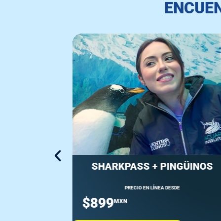
ENCUEN
AL
SHARKPASS + PINGÜINOS
E
PRECIO EN LÍNEA DESDE
$899
MXN