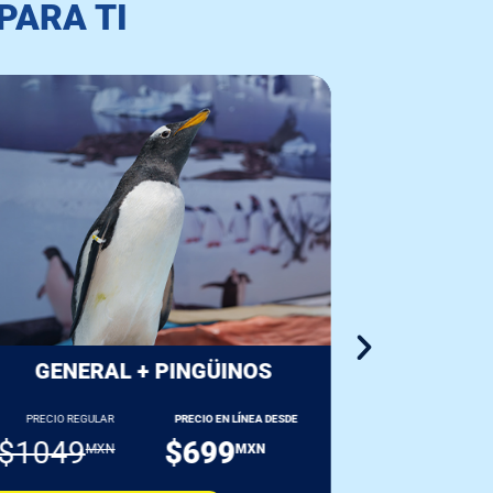
PARA TI
GENERAL + PINGÜINOS
P
PRECIO REGULAR
PRECIO EN LÍNEA DESDE
$1049
$699
$350
MXN
MXN
MX