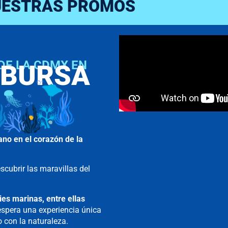
UESTRAS PROMOS
DE LA CDMX EN
NBURSA
ano en el corazón de la
scubrir las maravillas del
es marinas, entre ellas
 espera una experiencia única
 con la naturaleza.