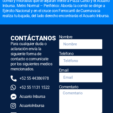
combi y microbús que te dejarán frente a Plaza Carso y el Acuario
Inbursa. Metro Normal – Periférico: Aborda la combi se dirige a
Ejército Nacional y en el cruce con Ferrocarril de Cuernavaca
realiza tu bajada, del lado derecho encontrarás el Acuario Inbursa.
CONTÁCTANOS
Nombre
Para cualquier duda o
aclaración envía la
Teléfono
siguiente forma de
contacto o comunícate
por los siguientes medios
mencionados.
Email
+52 55 44386978
Comentario
+52 55 1131 1522
Acuario Inbursa
Acuariolnbursa