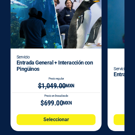
Servicio
Entrada General + Interacción con
Pingüinos
Servicio
Entrada 
Precio regular
$1,049.00
MXN
Precio en linea desde
$699.00
MXN
Seleccionar