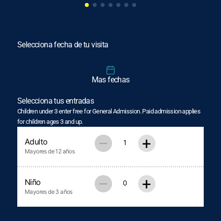
Selecciona fecha de tu visita
Mas fechas
Selecciona tus entradas
Children under 3 enter free for General Admission. Paid admission applies
for children ages 3 and up.
–
+
Adulto
Mayores de 12 años
–
+
Niño
Mayores de 3 años