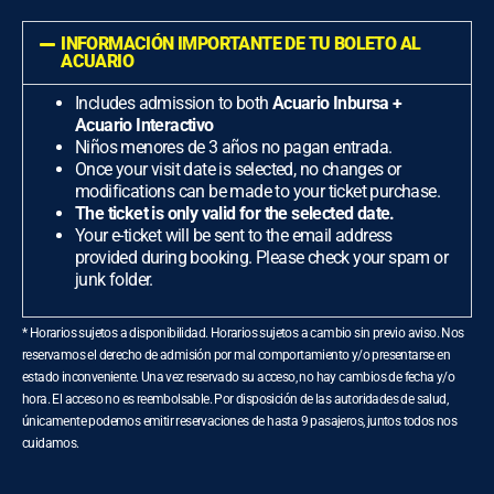
INFORMACIÓN IMPORTANTE DE TU BOLETO AL
ACUARIO
Includes admission to both
Acuario Inbursa +
Acuario Interactivo
Niños menores de 3 años no pagan entrada.
Once your visit date is selected, no changes or
modifications can be made to your ticket purchase.
The ticket is only valid for the selected date.
Your e-ticket will be sent to the email address
provided during booking. Please check your spam or
junk folder.
* Horarios sujetos a disponibilidad. Horarios sujetos a cambio sin previo aviso. Nos
reservamos el derecho de admisión por mal comportamiento y/o presentarse en
estado inconveniente. Una vez reservado su acceso, no hay cambios de fecha y/o
hora. El acceso no es reembolsable. Por disposición de las autoridades de salud,
únicamente podemos emitir reservaciones de hasta 9 pasajeros, juntos todos nos
cuidamos.