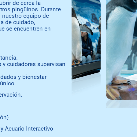
brir de cerca la
tros pingüinos. Durante
o nuestro equipo de
ria de cuidado,
ue se encuentren en
tancia.
 y cuidadores supervisan
idados y bienestar
 único
ervación.
ión)
y Acuario Interactivo