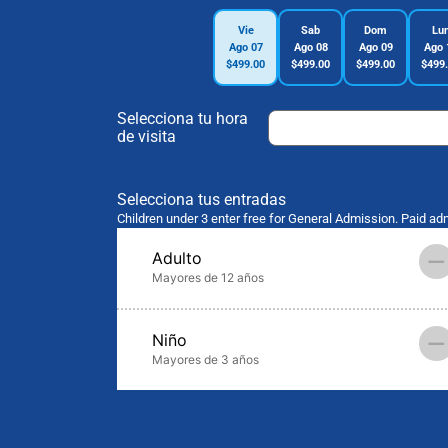
Vie
Sab
Dom
Lu
Ago 07
Ago 08
Ago 09
Ago 
$499.00
$499.00
$499.00
$499
Selecciona tu hora
de visita
Selecciona tus entradas
Children under 3 enter free for General Admission. Paid ad
–
Adulto
Mayores de 12 años
–
Niño
Mayores de 3 años