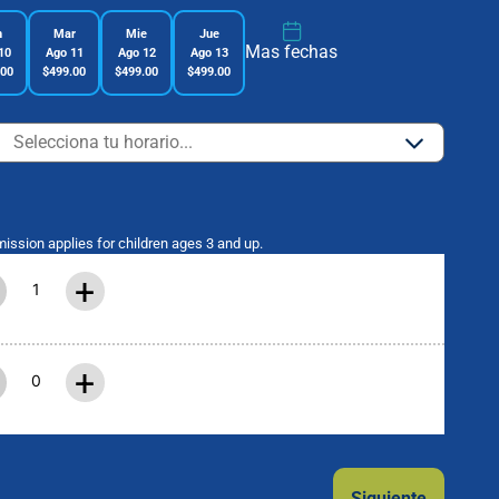
n
Mar
Mie
Jue
Mas fechas
10
Ago 11
Ago 12
Ago 13
.00
$499.00
$499.00
$499.00
mission applies for children ages 3 and up.
+
+
Siguiente