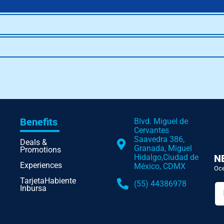
Benefits
Blvd. Miguel de
Cervantes
Saavedra 386,
Deals &
Granada, Miguel
Promotions
N
Hidalgo,Ciudad de
Experiences
México, CDMX
Oce
TarjetaHabiente
(55) 44386978
Inbursa