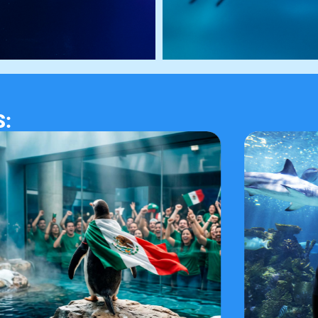
S:
C
e
D
O