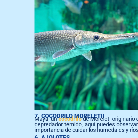
7. COCODRILO MORELETII
Maya, un
cocodrilo
de Morelet, originario
depredador temido, aquí puedes observar 
importancia de cuidar los humedales y río
6. AJOLOTES