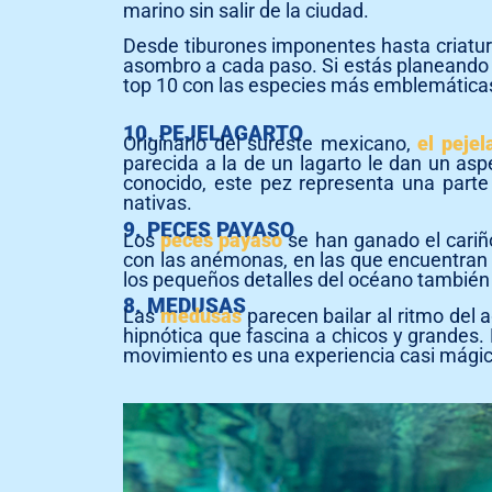
marino sin salir de la ciudad.
Desde tiburones imponentes hasta criatura
asombro a cada paso. Si estás planeando t
top 10 con las especies más emblemáticas
10. PEJELAGARTO
Originario del sureste mexicano,
el pejel
parecida a la de un lagarto le dan un asp
conocido, este pez representa una parte 
nativas.
9. PECES PAYASO
Los
peces payaso
se han ganado el cariño
con las anémonas, en las que encuentran 
los pequeños detalles del océano también
8. MEDUSAS
Las
medusas
parecen bailar al ritmo del 
hipnótica que fascina a chicos y grandes.
movimiento es una experiencia casi mágic