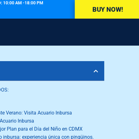
: 10:00 AM -18:00 PM
BUY NOW!
DOS:
e Verano: Visita Acuario Inbursa
 Acuario Inbursa
jor Plan para el Día del Niño en CDMX
o inbursa: experiencia única con pingüinos.