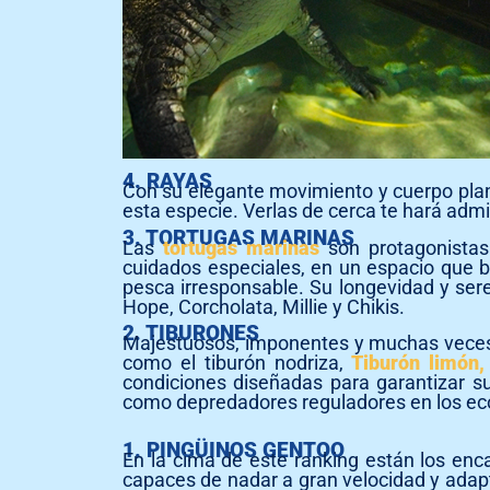
4. RAYAS
Con su elegante movimiento y cuerpo pla
esta especie. Verlas de cerca te hará admi
3. TORTUGAS MARINAS
Las
tortugas marinas
son protagonistas 
cuidados especiales, en un espacio que b
pesca irresponsable. Su longevidad y seren
Hope, Corcholata, Millie y Chikis.
2. TIBURONES
Majestuosos, imponentes y muchas veces i
como el tiburón nodriza,
Tiburón limón,
condiciones diseñadas para garantizar s
como depredadores reguladores en los ec
1. PINGÜINOS GENTOO
En la cima de este ranking están los en
capaces de nadar a gran velocidad y adapt