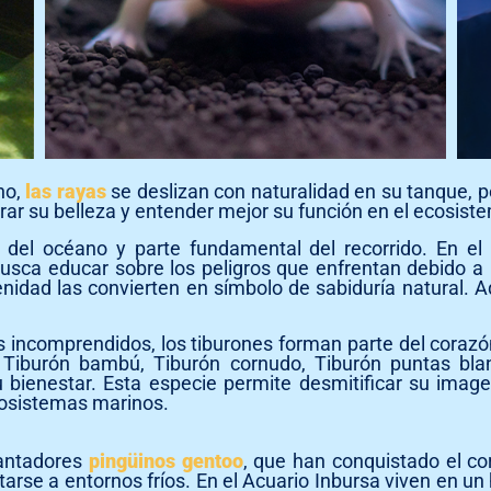
no,
las rayas
se deslizan con naturalidad en su tanque,
rar su belleza y entender mejor su función en el ecosist
del océano y parte fundamental del recorrido. En el 
usca educar sobre los peligros que enfrentan debido a l
idad las convierten en símbolo de sabiduría natural. Aqu
ncomprendidos, los tiburones forman parte del corazón
Tiburón bambú, Tiburón cornudo, Tiburón puntas blan
u bienestar. Esta especie permite desmitificar su ima
osistemas marinos.
cantadores
pingüinos gentoo
, que han conquistado el co
arse a entornos fríos. En el Acuario Inbursa viven en un