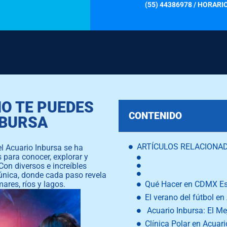
(55) 44386978 / HORARIO
NO TE PUEDES
CONTENIDO
NBURSA
ARTÍCULOS RELACIONA
l Acuario Inbursa se ha
 para conocer, explorar y
Con diversos e increíbles
 única, donde cada paso revela
ares, ríos y lagos.
Qué Hacer en CDMX Est
El verano del fútbol en
Acuario Inbursa: El Me
Clínica Polar en Acuari